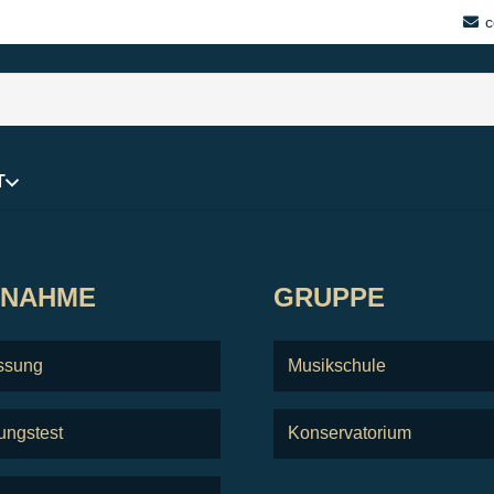
c
T
FNAHME
GRUPPE
ssung
Musikschule
ungstest
Konservatorium