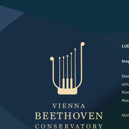
LU
Ins
Da
sch
Kon
Aus
Me