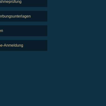
ahmeprüfung
rbungsunterlagen
en
ne-Anmeldung