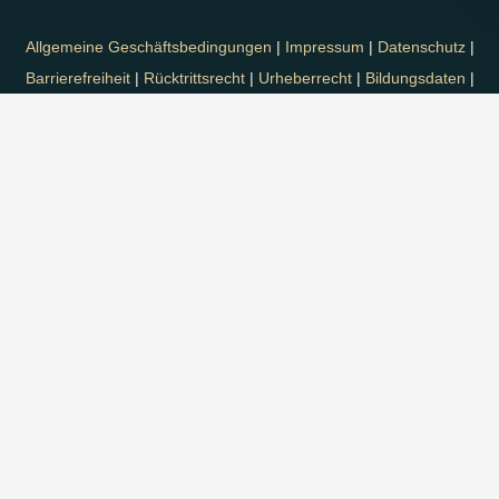
Allgemeine Geschäftsbedingungen
|
Impressum
|
Datenschutz
|
Barrierefreiheit
|
Rücktrittsrecht
|
Urheberrecht
|
Bildungsdaten
|
Offenlegung
|
Cookie-Richtlinie
|
Hausordnung
|
Newsletter
|
Sitemap
© 2026
Beethoven Conservatory of Vienna GmbH
(externer
Link) | Alle Rechte vorbehalten