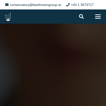
conservatory@beethovengroup.at
+43 1 3673717